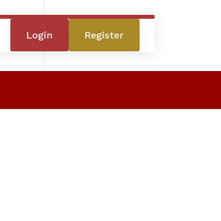
Login
Register